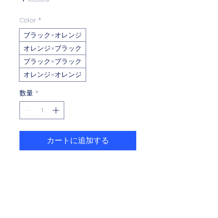
格
Color
*
ブラック×オレンジ
オレンジ×ブラック
ブラック×ブラック
オレンジ×オレンジ
数量
*
カートに追加する
今すぐ購入
●対応品：NECTO レーシングディスク
ローター（φ220）