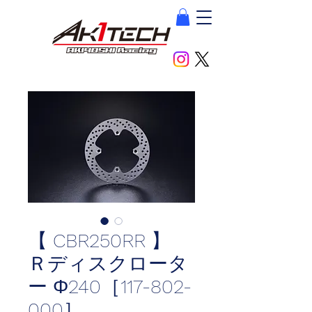
【 CBR250RR 】
Ｒディスクロータ
ー Φ240［117-802-
000］