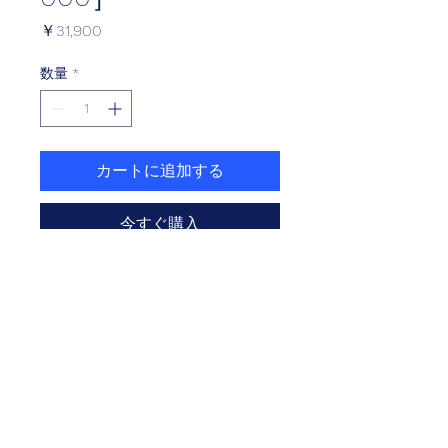
価
￥31,900
格
数量
*
カートに追加する
今すぐ購入
MFJ 2017年 JP250クラス レギュレー
ション対応品
リア ディスクローター　CBR250RR
用’17〜
●対応車種：HONDA CBR250RR’17〜
●仕様
・ディスク：カーボンステンレス（熱