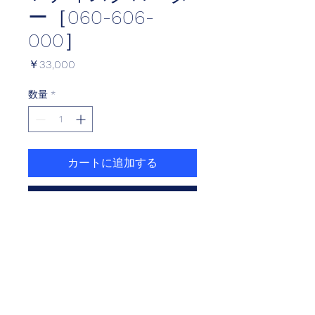
ー［060-606-
000］
価
￥33,000
格
数量
*
カートに追加する
今すぐ購入
フロント グロム フローティング ディ
スクローター
【インナー：ブラック、ピン：ブラッ
ク】
●対応車種：HONDA GROM