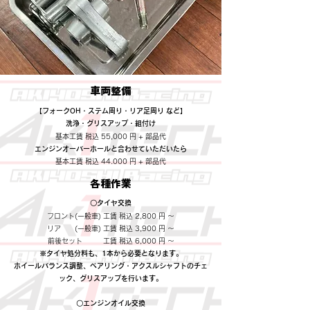
​車両整備
【フォークOH・ステム周り・リア足周り など】
洗浄・グリスアップ・組付け​
基本工賃 税込 55,000 円 + 部品代
エンジンオーバーホールと合わせていただいたら​
基本工賃 税込 44.000 円 + 部品代
各種作業
〇タイヤ交換
フロント(一般車) 工賃 税込 2,800 円 ～​
リア (一般車) 工賃 税込 3,900 円 ～
前後セット 工賃 税込 6,000 円 ～
※タイヤ処分料も、1本から必要となります。​
ホイールバランス調整、ベアリング・アクスルシャフトのチェ
ック、グリスアップを行います。​
〇エンジンオイル交換